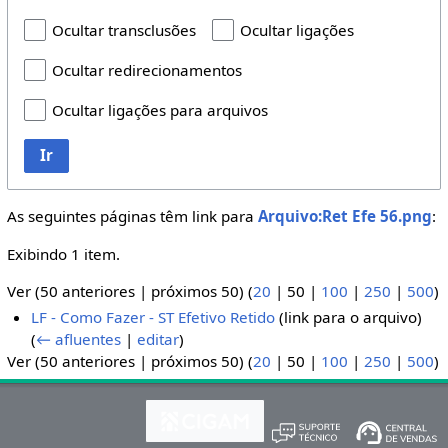
Ocultar transclusões
Ocultar ligações
Ocultar redirecionamentos
Ocultar ligações para arquivos
Ir
As seguintes páginas têm link para
Arquivo:Ret Efe 56.png
:
Exibindo 1 item.
Ver (
50 anteriores
|
próximos 50
) (
20
|
50
|
100
|
250
|
500
)
LF - Como Fazer - ST Efetivo Retido
(link para o arquivo)
(
← afluentes
|
editar
)
Ver (
50 anteriores
|
próximos 50
) (
20
|
50
|
100
|
250
|
500
)