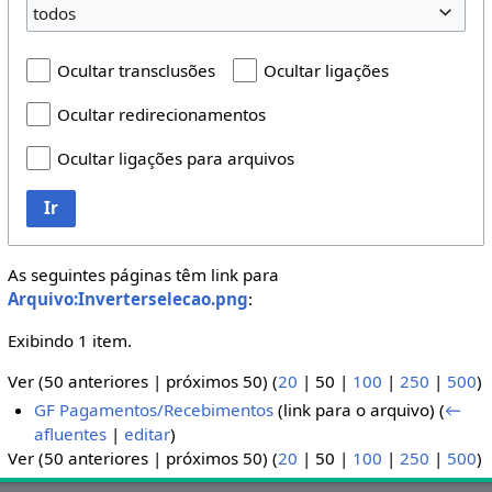
todos
Ocultar transclusões
Ocultar ligações
Ocultar redirecionamentos
Ocultar ligações para arquivos
Ir
As seguintes páginas têm link para
Arquivo:Inverterselecao.png
:
Exibindo 1 item.
Ver (
50 anteriores
|
próximos 50
) (
20
|
50
|
100
|
250
|
500
)
GF Pagamentos/Recebimentos
(link para o arquivo)
(
←
afluentes
|
editar
)
Ver (
50 anteriores
|
próximos 50
) (
20
|
50
|
100
|
250
|
500
)