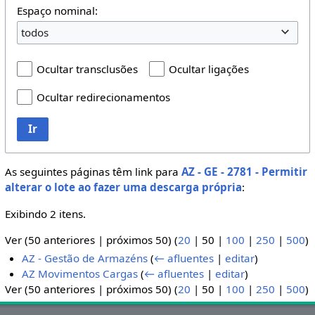
Espaço nominal:
todos
Ocultar transclusões
Ocultar ligações
Ocultar redirecionamentos
Ir
As seguintes páginas têm link para
AZ - GE - 2781 - Permitir
alterar o lote ao fazer uma descarga própria
:
Exibindo 2 itens.
Ver (
50 anteriores
|
próximos 50
) (
20
|
50
|
100
|
250
|
500
)
AZ - Gestão de Armazéns
(
← afluentes
|
editar
)
AZ Movimentos Cargas
(
← afluentes
|
editar
)
Ver (
50 anteriores
|
próximos 50
) (
20
|
50
|
100
|
250
|
500
)