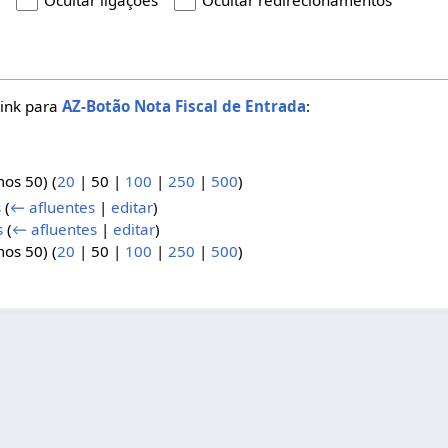
s
Ocultar ligações
Ocultar redirecionamentos
link para
AZ-Botão Nota Fiscal de Entrada
:
mos 50
) (
20
|
50
|
100
|
250
|
500
)
s
(
← afluentes
|
editar
)
s
(
← afluentes
|
editar
)
mos 50
) (
20
|
50
|
100
|
250
|
500
)