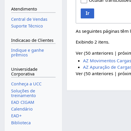
Ocultar transclusõe
Atendimento
Ir
Central de Vendas
Suporte Técnico
As seguintes páginas têm 
Indicacao de Clientes
Exibindo 2 itens.
Indique e ganhe
Ver (
50 anteriores
|
próxi
prêmios
AZ Movimentos Carga
AZ Apuração de Carga
Universidade
Ver (
50 anteriores
|
próxi
Corporativa
Conheça a UCC
Soluções de
treinamento
EAD CIGAM
Calendário
EAD+
Biblioteca