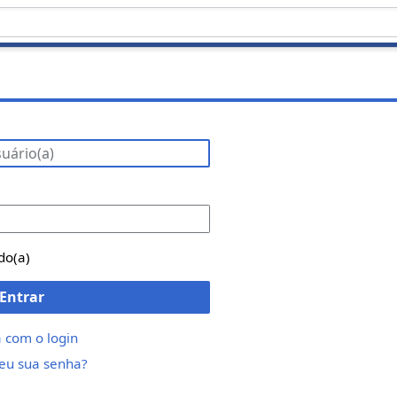
do(a)
Entrar
 com o login
eu sua senha?