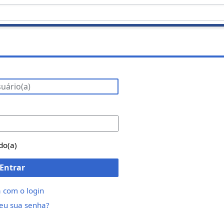
do(a)
Entrar
 com o login
eu sua senha?