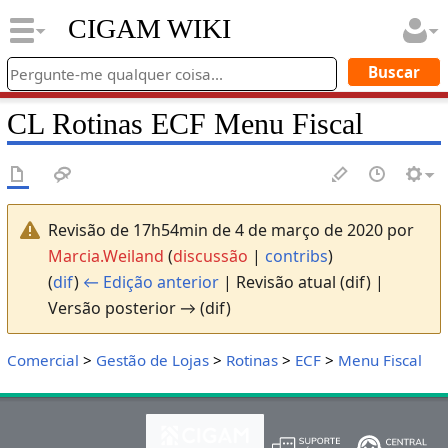
CIGAM WIKI
CL Rotinas ECF Menu Fiscal
Revisão de 17h54min de 4 de março de 2020 por
Marcia.Weiland
(
discussão
|
contribs
)
(
dif
)
← Edição anterior
| Revisão atual (dif) |
Versão posterior → (dif)
Comercial
>
Gestão de Lojas
>
Rotinas
>
ECF
>
Menu Fiscal