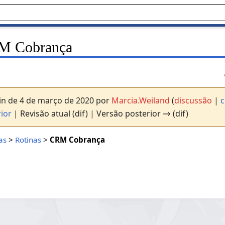
M Cobrança
in de 4 de março de 2020 por
Marcia.Weiland
(
discussão
|
c
ior
| Revisão atual (dif) | Versão posterior → (dif)
as
>
Rotinas
>
CRM Cobrança