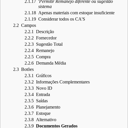
2.1.17
'
Permitir Remanejo diferente ou sugestão
sistema
2.1.18
Apenas materiais com estoque insuficiente
2.1.19
Considerar todos os CA'S
2.2
Campos
2.2.1
Descrição
2.2.2
Fornecedor
2.2.3
Sugestão Total
2.2.4
Remanejo
2.2.5
Compra
2.2.6
Demanda Média
2.3
Botões
2.3.1
Gráficos
2.3.2
Informações Complementares
2.3.3
Novo ID
2.3.4
Entrada
2.3.5
Saídas
2.3.6
Planejamento
2.3.7
Estoque
2.3.8
Alternativo
2.3.9
Documentos Gerados