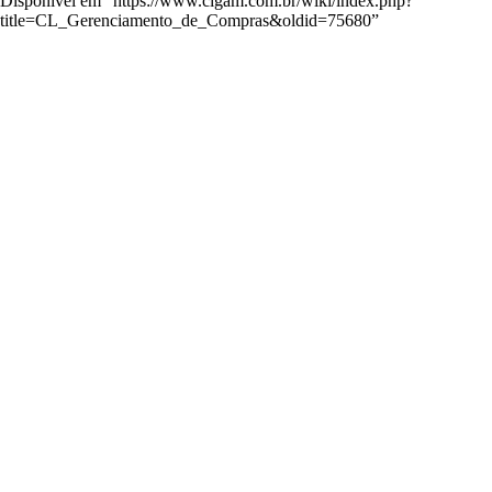
Disponível em “
https://www.cigam.com.br/wiki/index.php?
title=CL_Gerenciamento_de_Compras&oldid=75680
”