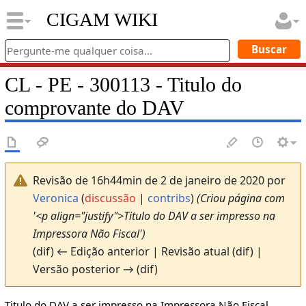
CIGAM WIKI
CL - PE - 300113 - Titulo do
comprovante do DAV
Revisão de 16h44min de 2 de janeiro de 2020 por
Veronica
(
discussão
|
contribs
)
(Criou página com
'<p align="justify">Titulo do DAV a ser impresso na
Impressora Não Fiscal')
(dif) ← Edição anterior | Revisão atual (dif) |
Versão posterior → (dif)
Titulo do DAV a ser impresso na Impressora Não Fiscal