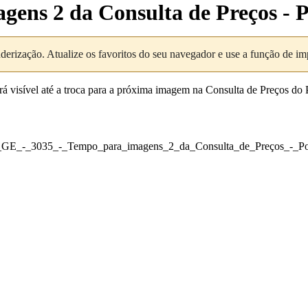
gens 2 da Consulta de Preços - P
nderização. Atualize os favoritos do seu navegador e use a função de i
á visível até a troca para a próxima imagem na Consulta de Preços do P
L_-_GE_-_3035_-_Tempo_para_imagens_2_da_Consulta_de_Preços_-_Po