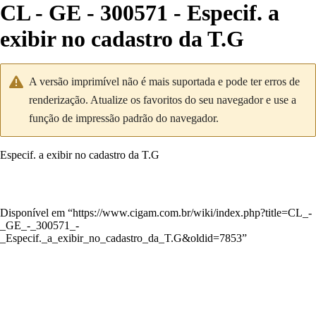
CL - GE - 300571 - Especif. a
exibir no cadastro da T.G
A versão imprimível não é mais suportada e pode ter erros de
renderização. Atualize os favoritos do seu navegador e use a
função de impressão padrão do navegador.
Especif. a exibir no cadastro da T.G
Disponível em “
https://www.cigam.com.br/wiki/index.php?title=CL_-
_GE_-_300571_-
_Especif._a_exibir_no_cadastro_da_T.G&oldid=7853
”