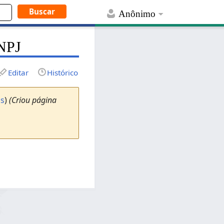
Anônimo
CNPJ
Editar
Histórico
bs
)
(Criou página