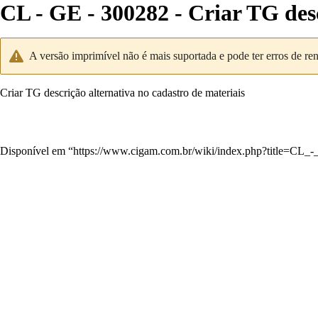
CL - GE - 300282 - Criar TG desc
A versão imprimível não é mais suportada e pode ter erros de re
Criar TG descrição alternativa no cadastro de materiais
Disponível em “
https://www.cigam.com.br/wiki/index.php?title=CL_