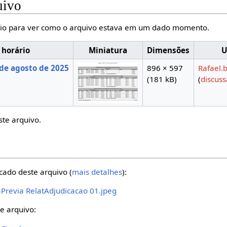
uivo
io para ver como o arquivo estava em um dado momento.
 horário
Miniatura
Dimensões
U
de agosto de 2025
896 × 597
Rafael.
(181 kB)
(
discus
ste arquivo.
cado deste arquivo (
mais detalhes
):
aPrevia RelatAdjudicacao 01.jpeg
e arquivo: