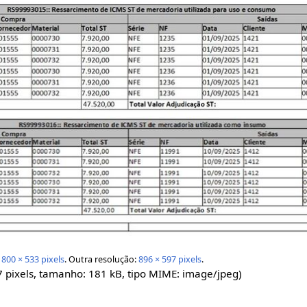
:
800 × 533 pixels
.
Outra resolução:
896 × 597 pixels
.
7 pixels, tamanho: 181 kB, tipo MIME:
image/jpeg
)