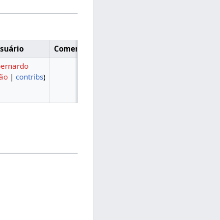
suário
Comentário
bernardo
são
|
contribs
)