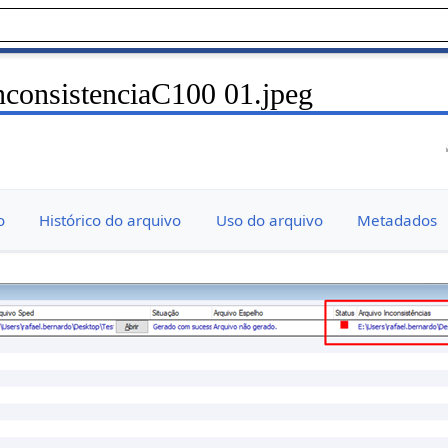
nconsistenciaC100 01.jpeg
o
Histórico do arquivo
Uso do arquivo
Metadados