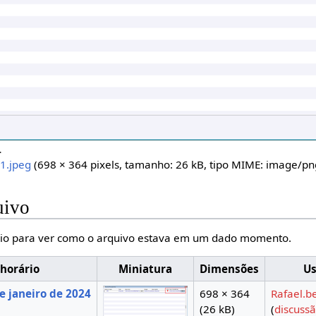
.
1.jpeg
(698 × 364 pixels, tamanho: 26 kB, tipo MIME:
image/pn
uivo
io para ver como o arquivo estava em um dado momento.
 horário
Miniatura
Dimensões
Us
e janeiro de 2024
698 × 364
Rafael.b
(26 kB)
(
discuss