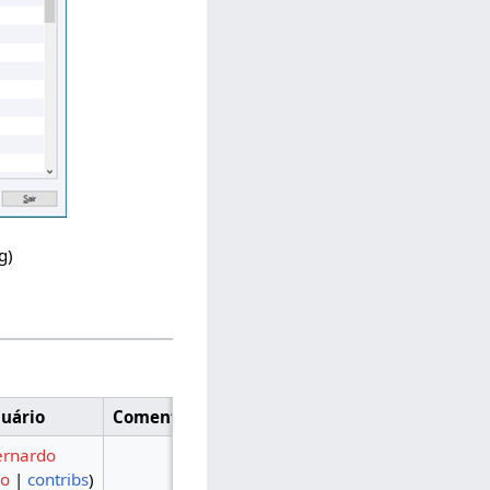
g
)
uário
Comentário
ernardo
ão
|
contribs
)