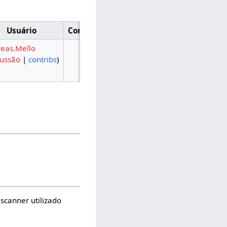
Usuário
Comentário
eas.Mello
cussão
|
contribs
)
scanner utilizado