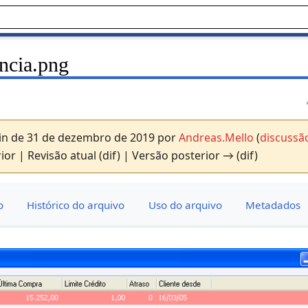
ncia.png
in de 31 de dezembro de 2019 por
Andreas.Mello
(
discussã
ior | Revisão atual (dif) | Versão posterior → (dif)
o
Histórico do arquivo
Uso do arquivo
Metadados