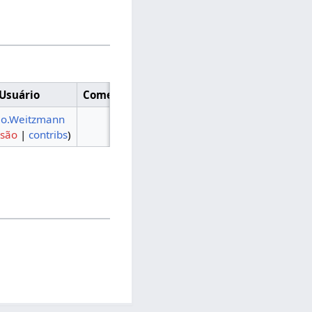
Usuário
Comentário
lo.Weitzmann
ssão
|
contribs
)