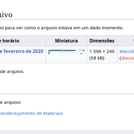
uivo
io para ver como o arquivo estava em um dado momento.
e horário
Miniatura
Dimensões
e fevereiro de 2020
1 596 × 240
Marce
(58 kB)
(
discu
ste arquivo.
e arquivo:
tiendereçamento de Materiais