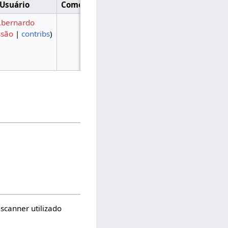
Usuário
Comentário
.bernardo
ssão
|
contribs
)
scanner utilizado