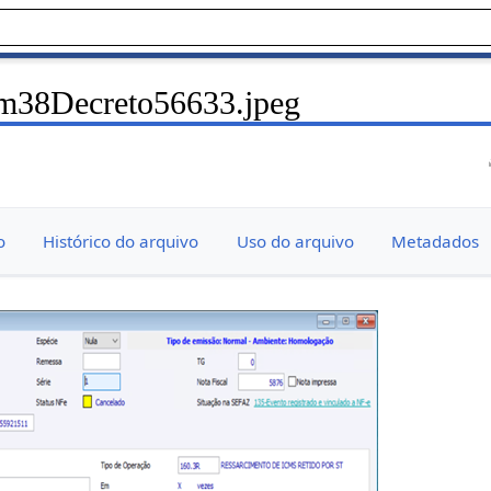
m38Decreto56633.jpeg
o
Histórico do arquivo
Uso do arquivo
Metadados