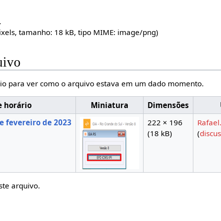
.
ixels, tamanho: 18 kB, tipo MIME:
image/png
)
uivo
io para ver como o arquivo estava em um dado momento.
e horário
Miniatura
Dimensões
e fevereiro de 2023
222 × 196
Rafael
(18 kB)
(
discu
ste arquivo.