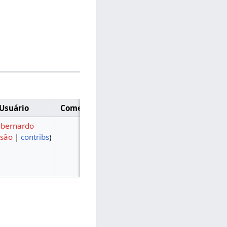
Usuário
Comentário
.bernardo
ssão
|
contribs
)