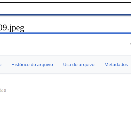
09.jpeg
o
Histórico do arquivo
Uso do arquivo
Metadados