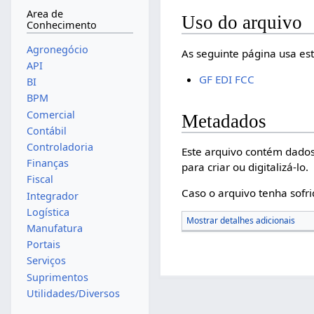
Area de
Uso do arquivo
Conhecimento
Agronegócio
As seguinte página usa est
API
GF EDI FCC
BI
BPM
Comercial
Metadados
Contábil
Controladoria
Este arquivo contém dados
Finanças
para criar ou digitalizá-lo.
Fiscal
Caso o arquivo tenha sofri
Integrador
Logística
Mostrar detalhes adicionais
Manufatura
Portais
Serviços
Suprimentos
Utilidades/Diversos