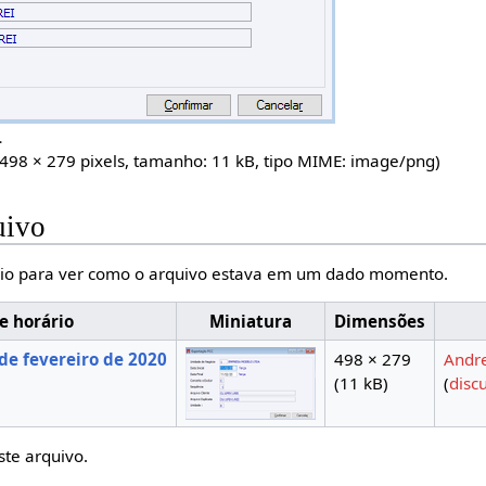
.
(498 × 279 pixels, tamanho: 11 kB, tipo MIME:
image/png
)
uivo
io para ver como o arquivo estava em um dado momento.
e horário
Miniatura
Dimensões
de fevereiro de 2020
498 × 279
Andr
(11 kB)
(
disc
ste arquivo.