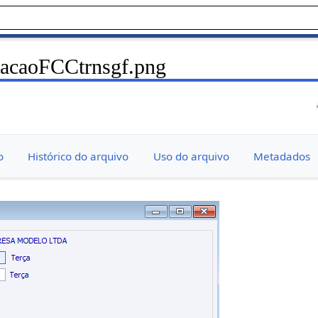
tacaoFCCtrnsgf.png
o
Histórico do arquivo
Uso do arquivo
Metadados