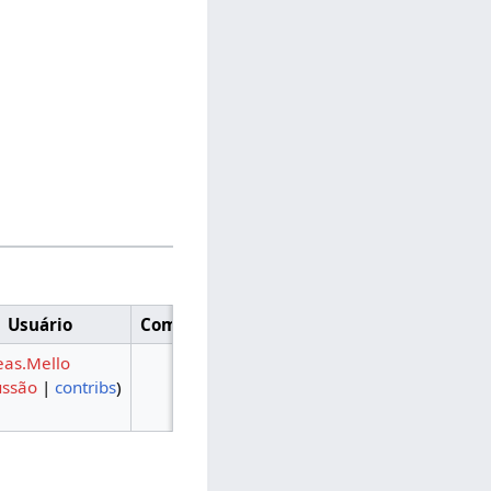
Usuário
Comentário
eas.Mello
ussão
|
contribs
)