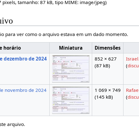
7 pixels, tamanho: 87 kB, tipo MIME:
image/jpeg
)
uivo
io para ver como o arquivo estava em um dado momento.
e horário
Miniatura
Dimensões
e dezembro de 2024
852 × 627
Israel
(87 kB)
(
disc
de novembro de 2024
1 069 × 749
Rafae
(145 kB)
(
disc
ste arquivo.