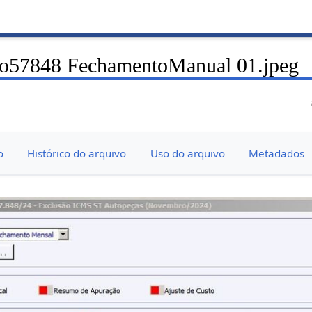
to57848 FechamentoManual 01.jpeg
o
Histórico do arquivo
Uso do arquivo
Metadados