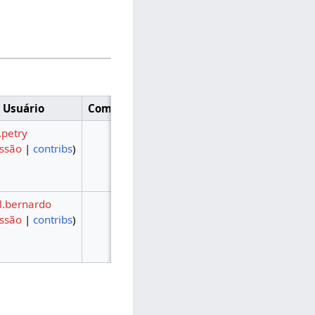
Usuário
Comentário
.petry
ussão
|
contribs
)
l.bernardo
ussão
|
contribs
)