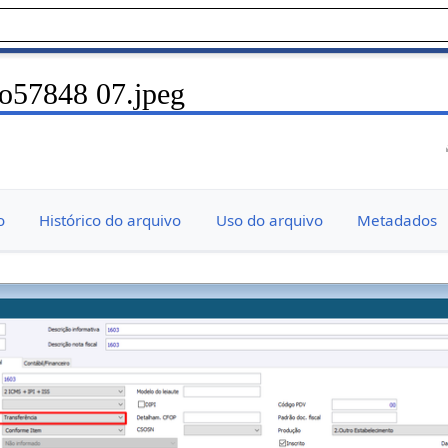
o57848 07.jpeg
o
Histórico do arquivo
Uso do arquivo
Metadados