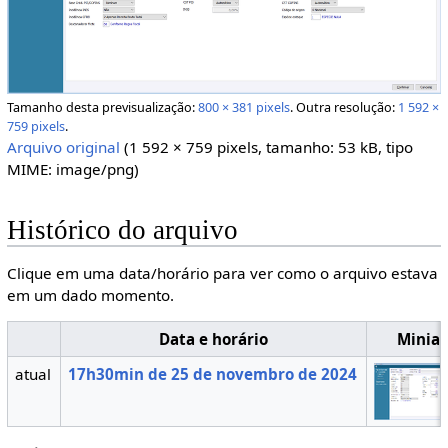
Tamanho desta previsualização:
800 × 381 pixels
.
Outra resolução:
1 592 ×
759 pixels
.
Arquivo original
(1 592 × 759 pixels, tamanho: 53 kB, tipo
MIME:
image/png
)
Histórico do arquivo
Clique em uma data/horário para ver como o arquivo estava
em um dado momento.
Data e horário
Miniat
atual
17h30min de 25 de novembro de 2024