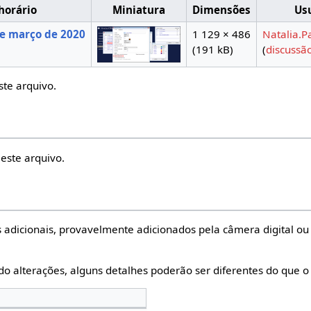
horário
Miniatura
Dimensões
Us
e março de 2020
1 129 × 486
Natalia.Pa
(191 kB)
(
discussã
ste arquivo.
este arquivo.
 adicionais, provavelmente adicionados pela câmera digital ou 
do alterações, alguns detalhes poderão ser diferentes do que o 