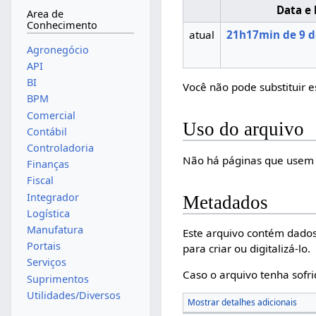
Data e 
Area de
Conhecimento
atual
21h17min de 9 d
Agronegócio
API
BI
Você não pode substituir e
BPM
Comercial
Uso do arquivo
Contábil
Controladoria
Não há páginas que usem 
Finanças
Fiscal
Integrador
Metadados
Logística
Manufatura
Este arquivo contém dados
Portais
para criar ou digitalizá-lo.
Serviços
Caso o arquivo tenha sofri
Suprimentos
Utilidades/Diversos
Mostrar detalhes adicionais