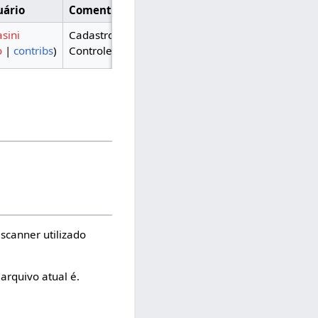
uário
Comentário
sini
Cadastro de
o
|
contribs
)
Controle
scanner utilizado
arquivo atual é.