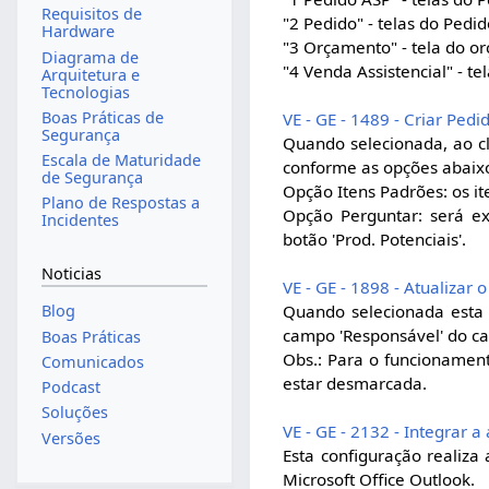
Requisitos de
"2 Pedido" - telas do Ped
Hardware
"3 Orçamento" - tela do o
Diagrama de
"4 Venda Assistencial" - t
Arquitetura e
Tecnologias
Boas Práticas de
VE - GE - 1489 - Criar Pe
Segurança
Quando selecionada, ao cl
Escala de Maturidade
conforme as opções abaix
de Segurança
Opção Itens Padrões: os it
Plano de Respostas a
Opção Perguntar: será e
Incidentes
botão 'Prod. Potenciais'.
Noticias
VE - GE - 1898 - Atualiza
Quando selecionada esta
Blog
campo 'Responsável' do ca
Boas Práticas
Obs.: Para o funcionament
Comunicados
estar desmarcada.
Podcast
Soluções
VE - GE - 2132 - Integrar 
Versões
Esta configuração realiz
Microsoft Office Outlook.