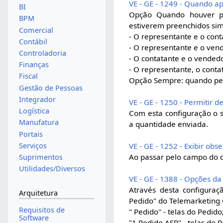
VE - GE - 1249 - Quando ap
BI
Opção Quando houver pe
BPM
estiverem preenchidos si
Comercial
- O representante e o cont
Contábil
- O representante e o ven
Controladoria
- O contatante e o vendedo
Finanças
- O representante, o conta
Fiscal
Opção Sempre: quando pel
Gestão de Pessoas
Integrador
VE - GE - 1250 - Permitir d
Logística
Com esta configuração o 
Manufatura
a quantidade enviada.
Portais
Serviços
VE - GE - 1252 - Exibir ob
Ao passar pelo campo do c
Suprimentos
Utilidades/Diversos
VE - GE - 1388 - Opções da
Através desta configuraç
Arquitetura
Pedido" do Telemarketing
Requisitos de
" Pedido" - telas do Pedido
Software
"1 Pedido ASP" - telas do 