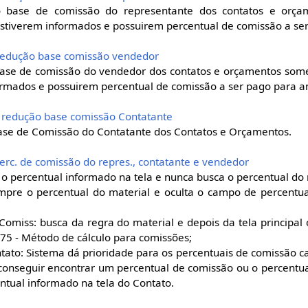
o base de comissão do representante dos contatos e orç
estiverem informados e possuirem percentual de comissão a se
l redução base comissão vendedor
 base de comissão do vendedor dos contatos e orçamentos some
ormados e possuirem percentual de comissão a ser pago para 
al redução base comissão Contatante
base de Comissão do Contatante dos Contatos e Orçamentos.
perc. de comissão do repres., contatante e vendedor
 o percentual informado na tela e nunca busca o percentual do 
mpre o percentual do material e oculta o campo de percentua
miss: busca da regra do material e depois da tela principal 
175 - Método de cálculo para comissões;
ato: Sistema dá prioridade para os percentuais de comissão c
conseguir encontrar um percentual de comissão ou o percentu
centual informado na tela do Contato.