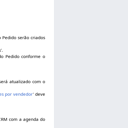
o Pedido serão criados
'.
do Pedido conforme o
será atualizado com o
des por vendedor
' deve
o CRM com a agenda do