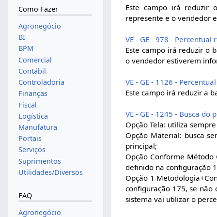
Este campo irá reduzir 
Como Fazer
represente e o vendedor 
Agronegócio
BI
VE - GE - 978 - Percentua
BPM
Este campo irá reduzir o
Comercial
o vendedor estiverem inf
Contábil
VE - GE - 1126 - Percentu
Controladoria
Este campo irá reduzir a 
Finanças
Fiscal
VE - GE - 1245 - Busca do 
Logística
Opção Tela: utiliza sempre
Manufatura
Opção Material: busca se
Portais
principal;
Serviços
Opção Conforme Método Co
Suprimentos
definido na configuração 
Utilidades/Diversos
Opção 1 Metodologia+Cont
configuração 175, se não 
FAQ
sistema vai utilizar o per
Agronegócio