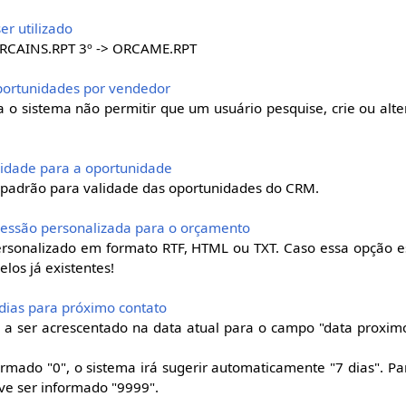
ser utilizado
ORCAINS.RPT 3º -> ORCAME.RPT
 oportunidades por vendedor
a o sistema não permitir que um usuário pesquise, crie ou alt
alidade para a oportunidade
 padrão para validade das oportunidades do CRM.
mpressão personalizada para o orçamento
ersonalizado em formato RTF, HTML ou TXT. Caso essa opção e
os já existentes!
 dias para próximo contato
 a ser acrescentado na data atual para o campo "data proximo
rmado "0", o sistema irá sugerir automaticamente "7 dias". Par
ve ser informado "9999".