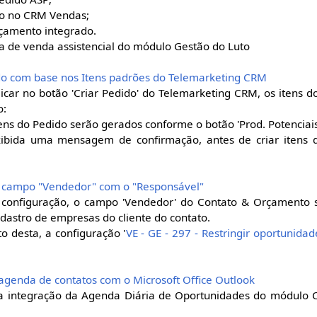
ido no CRM Vendas;
rçamento integrado.
ela de venda assistencial do módulo Gestão do Luto
dido com base nos Itens padrões do Telemarketing CRM
icar no botão 'Criar Pedido' do Telemarketing CRM, os itens d
o:
ens do Pedido serão gerados conforme o botão 'Prod. Potenciais
xibida uma mensagem de confirmação, antes de criar itens 
r o campo "Vendedor" com o "Responsável"
 configuração, o campo 'Vendedor' do Contato & Orçamento 
dastro de empresas do cliente do contato.
o desta, a configuração '
VE - GE - 297 - Restringir oportunida
a agenda de contatos com o Microsoft Office Outlook
a a integração da Agenda Diária de Oportunidades do módul