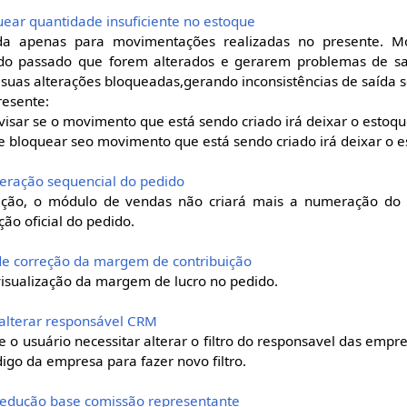
quear quantidade insuficiente no estoque
ida apenas para movimentações realizadas no presente. M
o passado que forem alterados e gerarem problemas de sa
uas alterações bloqueadas,gerando inconsistências de saída 
esente:
avisar se o movimento que está sendo criado irá deixar o estoqu
 e bloquear seo movimento que está sendo criado irá deixar o e
umeração sequencial do pedido
ação, o módulo de vendas não criará mais a numeração do 
o oficial do pedido.
l de correção da margem de contribuição
visualização da margem de lucro no pedido.
 alterar responsável CRM
e o usuário necessitar alterar o filtro do responsavel das empre
igo da empresa para fazer novo filtro.
l redução base comissão representante