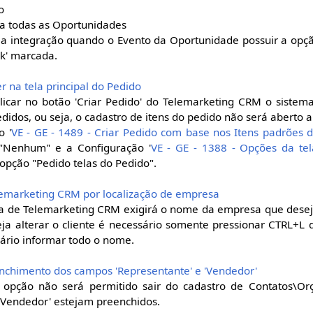
o
ra todas as Oportunidades
 a integração quando o Evento da Oportunidade possuir a opçã
k' marcada.
r na tela principal do Pedido
icar no botão 'Criar Pedido' do Telemarketing CRM o sistema
edidos, ou seja, o cadastro de itens do pedido não será aberto
o '
VE - GE - 1489 - Criar Pedido com base nos Itens padrões
"Nenhum" e a Configuração '
VE - GE - 1388 - Opções da tel
 opção "Pedido telas do Pedido".
Telemarketing CRM por localização de empresa
la de Telemarketing CRM exigirá o nome da empresa que deseja
eja alterar o cliente é necessário somente pressionar CTRL+L
sário informar todo o nome.
eenchimento dos campos 'Representante' e 'Vendedor'
 opção não será permitido sair do cadastro de Contatos\O
'Vendedor' estejam preenchidos.