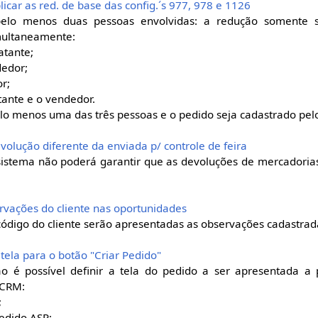
licar as red. de base das config.´s 977, 978 e 1126
lo menos duas pessoas envolvidas: a redução somente s
multaneamente:
atante;
dedor;
r;
tante e o vendedor.
o menos uma das três pessoas e o pedido seja cadastrado pel
evolução diferente da enviada p/ controle de feira
sistema não poderá garantir que as devoluções de mercadoria
servações do cliente nas oportunidades
ódigo do cliente serão apresentadas as observações cadastrada
 tela para o botão "Criar Pedido"
ão é possível definir a tela do pedido a ser apresentada a p
 CRM:
;
Pedido ASP;