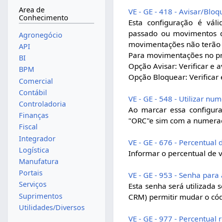
Area de
VE - GE - 418 - Avisar/Blo
Conhecimento
Esta configuração é vál
passado ou movimentos d
Agronegócio
movimentações não terão s
API
Para movimentações no pr
BI
Opção Avisar: Verificar e 
BPM
Opção Bloquear: Verificar
Comercial
Contábil
VE - GE - 548 - Utilizar n
Controladoria
Ao marcar essa configur
Finanças
"ORC"e sim com a numeraçã
Fiscal
Integrador
VE - GE - 676 - Percentua
Logística
Informar o percentual de 
Manufatura
Portais
VE - GE - 953 - Senha para
Serviços
Esta senha será utilizada s
Suprimentos
CRM) permitir mudar o cód
Utilidades/Diversos
VE - GE - 977 - Percentua