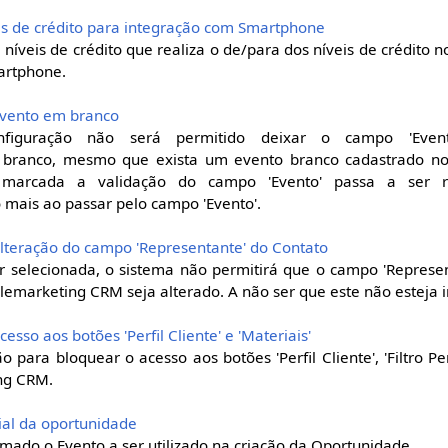
eis de crédito para integração com Smartphone
níveis de crédito que realiza o de/para dos níveis de crédito 
artphone.
 Evento em branco
nfiguração não será permitido deixar o campo 'Even
branco, mesmo que exista um evento branco cadastrado no 
 marcada a validação do campo 'Evento' passa a ser r
mais ao passar pelo campo 'Evento'.
 alteração do campo 'Representante' do Contato
r selecionada, o sistema não permitirá que o campo 'Represen
emarketing CRM seja alterado. A não ser que este não esteja 
cesso aos botões 'Perfil Cliente' e 'Materiais'
 para bloquear o acesso aos botões 'Perfil Cliente', 'Filtro Perf
ing CRM.
cial da oportunidade
rmado o Evento a ser utilizado na criação da Oportunidade.