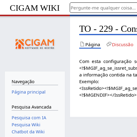
CIGAM WIKI
TO - 229 - Cons
Página
Discussão
Com esta configuração se
<!$MGIF_ag_se_issret_sub
a informação contida na t
Exemplo:
Navegação
<IssRetido><!$MGIF_ag_s
Página principal
<!$MGENDIF></IssRetido>
Pesquisa Avancada
Pesquisa com IA
Pesquisa Wiki
Chatbot da Wiki