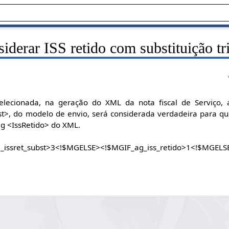
iderar ISS retido com substituição tr
lecionada, na geração do XML da nota fiscal de Serviço, a
st>, do modelo de envio, será considerada verdadeira para q
ag <IssRetido> do XML.
e_issret_subst>3<!$MGELSE><!$MGIF_ag_iss_retido>1<!$MGE