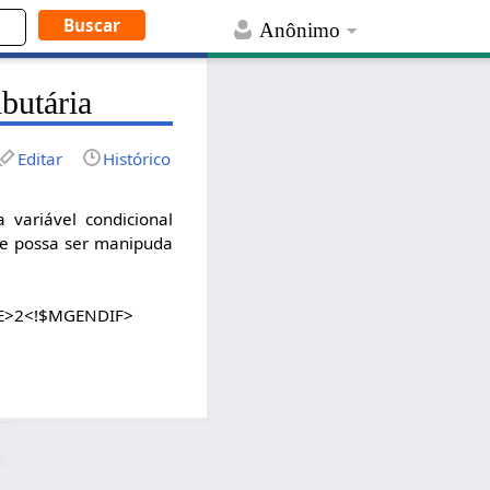
Anônimo
ibutária
Editar
Histórico
 variável condicional
ue possa ser manipuda
LSE>2<!$MGENDIF>