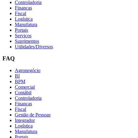
Controladoria
Finanças
Fiscal
Logística
Manufatura
Portais
Serviços
Suprimentos
Utilidades/Diversos
FAQ
Agronegócio
BI
BPM
Comercial
Contábil
Controladoria
Finanças
Fiscal
Gestão de Pessoas
Integrador
Logística
Manufatura
Portais