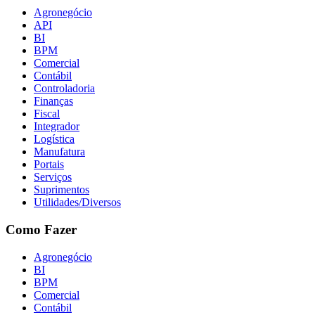
Agronegócio
API
BI
BPM
Comercial
Contábil
Controladoria
Finanças
Fiscal
Integrador
Logística
Manufatura
Portais
Serviços
Suprimentos
Utilidades/Diversos
Como Fazer
Agronegócio
BI
BPM
Comercial
Contábil