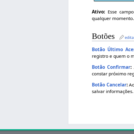
Ativo:
Esse campo 
qualquer momento
Botões
edita
Botão Último Ace
registro e quem o m
Botão Confirmar
:
constar próximo reg
Botão Cancelar
:
Ao
salvar informações.