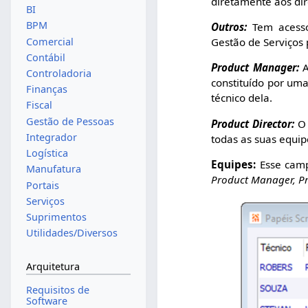
diretamente aos dir
BI
BPM
Outros:
Tem acesso 
Comercial
Gestão de Serviços 
Contábil
Product Manager:
A
Controladoria
constituído por uma
Finanças
técnico dela.
Fiscal
Gestão de Pessoas
Product Director:
O 
Integrador
todas as suas equip
Logística
Equipes:
Esse campo
Manufatura
Product Manager, P
Portais
Serviços
Suprimentos
Utilidades/Diversos
Arquitetura
Requisitos de
Software