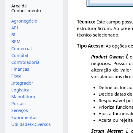
Area de
Conhecimento
Agronegócio
Técnico:
Este campo possui
API
estrutura Scrum. Ao pree
técnico selecionado.
BI
BPM
Tipo Acesso:
As opções de
Comercial
Contábil
Product Owner:
É o
Controladoria
negócios. Possui d
Finanças
alteração do valor
Fiscal
vinculados aos dire
Integrador
Define as funci
Logística
Decide datas de
Manufatura
Portais
Prioriza funcio
Serviços
Ajusta funcional
Suprimentos
Aceita ou rejeit
Utilidades/Diversos
Scrum Master:
É o 