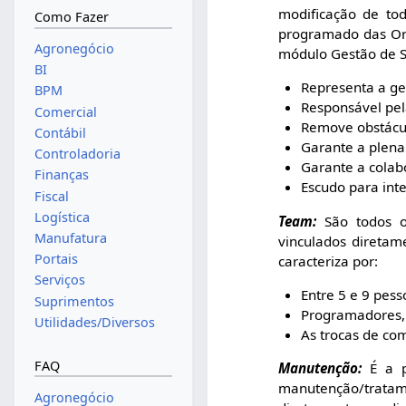
modificação de to
Como Fazer
programado das Orde
Agronegócio
módulo Gestão de Se
BI
Representa a ge
BPM
Responsável pela
Comercial
Remove obstácu
Contábil
Garante a plena
Controladoria
Garante a colabo
Finanças
Escudo para inte
Fiscal
Logística
Team:
São todos o
Manufatura
vinculados diretame
Portais
caracteriza por:
Serviços
Entre 5 e 9 pess
Suprimentos
Programadores, 
Utilidades/Diversos
As trocas de co
FAQ
Manutenção:
É a p
manutenção/tratam
Agronegócio