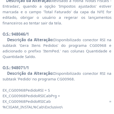
Descrição da Alteração:
Revisado a rotina 'Notas Fiscais -
Entradas', quando a opção 'Impostos ajustados' estiver
marcada e o campo 'Total Faturado' da capa da NFE for
editado, obrigar o usuário a regerar os lançamentos
financeiros ao tentar sair da tela.
O.S.: 948046/1
Descrição da Alteração:
Disponibilizado conector RSI na
subtask 'Gera Itens Pedidos' do programa CG00968 e
adicionado o prefixo 'ItemPed.' nas colunas Quantidade e
Quantidade Saldo.
O.S.: 948071/1
Descrição da Alteração:
Disponibilizado conector RSI na
subtask 'Pedido' no programa CG00968.
EX_CG00968PedidoRSI = S
EX_CG00968PedidoRSICabPrg =
EX_CG00968PedidoRSICab =
%CIGAM_INSTAL%Cab\Exclusivo\