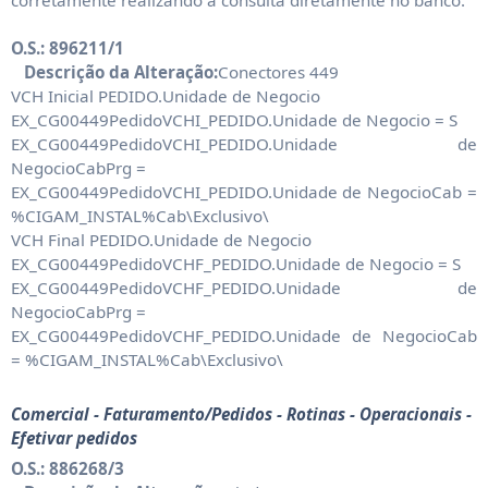
corretamente realizando a consulta diretamente no banco.
O.S.: 896211/1
Descrição da Alteração:
Conectores 449
VCH Inicial PEDIDO.Unidade de Negocio
EX_CG00449PedidoVCHI_PEDIDO.Unidade de Negocio = S
EX_CG00449PedidoVCHI_PEDIDO.Unidade de
NegocioCabPrg =
EX_CG00449PedidoVCHI_PEDIDO.Unidade de NegocioCab =
%CIGAM_INSTAL%Cab\Exclusivo\
VCH Final PEDIDO.Unidade de Negocio
EX_CG00449PedidoVCHF_PEDIDO.Unidade de Negocio = S
EX_CG00449PedidoVCHF_PEDIDO.Unidade de
NegocioCabPrg =
EX_CG00449PedidoVCHF_PEDIDO.Unidade de NegocioCab
= %CIGAM_INSTAL%Cab\Exclusivo\
Comercial - Faturamento/Pedidos - Rotinas - Operacionais -
Efetivar pedidos
O.S.: 886268/3