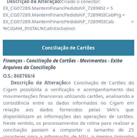
Descrição da Alteração:
Criado o conector:
EX_CG07289.MantemFinancPedidoNF_7289RSI = S
EX_CG07289.MantemFinancPedidoNF_7289RSICabPrg =
EX_CG07289.MantemFinancPedidoNF_7289RSICab =
%CIGAM_INSTAL%Cab\Exclusivo\
Conciliação de Cartões
Finanças - Conciliação de Cartões - Movimentos - Exibe
Arquivos da Conciliação
O.S.: 868766/4
Descrição da Alteração:
A Conciliação de Cartões do
Cigam possibilita a verificação e acompanhamento das
movimentações financeiras utilizando cartões, analisando a
consistência entre os dados informados no Cigam em
relação aos dados fornecidos pelas VAN's que
disponibilizam as informações das operações de cartões.
Neste sentido, os processamentos da rotina para realizar a
conciliação passam a comportar o tamanho de 25
caracteres para a informação de NSU, o mesmo tamanho