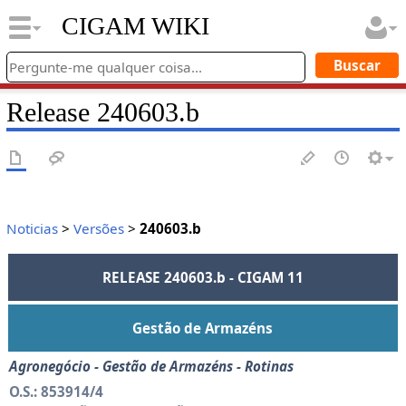
CIGAM WIKI
Release 240603.b
Noticias
>
Versões
>
240603.b
RELEASE 240603.b - CIGAM 11
Gestão de Armazéns
Agronegócio - Gestão de Armazéns - Rotinas
O.S.: 853914/4