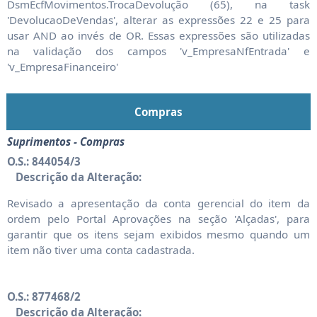
DsmEcfMovimentos.TrocaDevolução (65), na task
'DevolucaoDeVendas', alterar as expressões 22 e 25 para
usar AND ao invés de OR. Essas expressões são utilizadas
na validação dos campos 'v_EmpresaNfEntrada' e
'v_EmpresaFinanceiro'
Compras
Suprimentos - Compras
O.S.: 844054/3
Descrição da Alteração:
Revisado a apresentação da conta gerencial do item da
ordem pelo Portal Aprovações na seção 'Alçadas', para
garantir que os itens sejam exibidos mesmo quando um
item não tiver uma conta cadastrada.
O.S.: 877468/2
Descrição da Alteração: