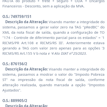
PAUTA do produto + frete + seguro + ODA + Encargos
Financeiros - Desconto, sem a aplicação da MVA.
O.S.: 749759/151
Descrição da Alteração:
Visando manter a integridade do
sistema, passamos a gerar valor zero na TAG "pRedBC" do
XML da nota fiscal de saída, quando a configuração de TO
"174 - Controle de diferimento parcial para os estados" = '1
RICMS/PR Art.108 e RICMS/RS III'. Anteriormente estava
gerando a TAG com valor zero apenas para as opções '3
RICMS/RS Art.155 V b nota
e '4 Ato DIAT n°25/2023
.
O.S.: 876156/2
Descrição da Alteração:
Visando manter a integridade do
sistema, passamos a mostrar o valor do "Imposto Pobreza
ST" na impressão da nota fiscal de saída, conforme
alteração realizada, quando marcada a opção "Impostos
Ajustados".
O.S.: 889905/2
Descrição da Alteração: