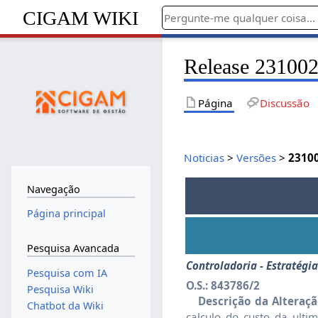
CIGAM WIKI
Release 231002
Página
Discussão
Noticias
>
Versões
>
2310
Navegação
Página principal
Pesquisa Avancada
Controladoria - Estratégia
Pesquisa com IA
O.S.: 843786/2
Pesquisa Wiki
Descrição da Alteraçã
Chatbot da Wiki
calculo do custo da ulti