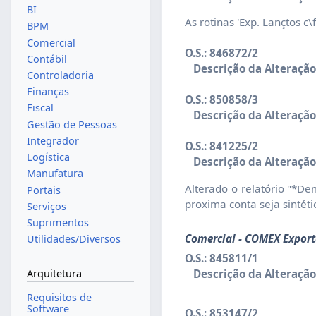
BI
As rotinas 'Exp. Lançtos c\
BPM
Comercial
O.S.: 846872/2
Contábil
Descrição da Alteração
Controladoria
Finanças
O.S.: 850858/3
Fiscal
Descrição da Alteração
Gestão de Pessoas
Integrador
O.S.: 841225/2
Logística
Descrição da Alteração
Manufatura
Alterado o relatório "*De
Portais
proxima conta seja sintéti
Serviços
Suprimentos
Comercial - COMEX Export
Utilidades/Diversos
O.S.: 845811/1
Arquitetura
Descrição da Alteração
Requisitos de
Software
O.S.: 853147/2