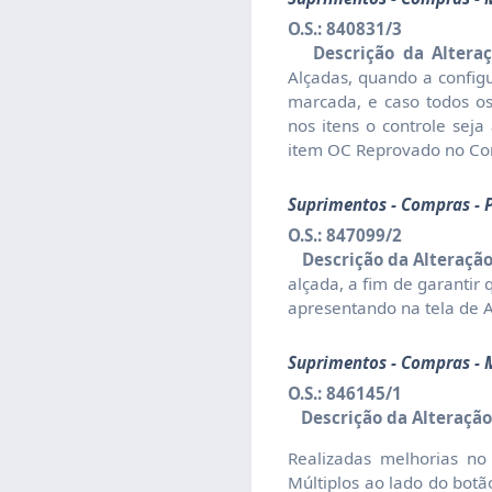
O.S.: 840831/3
Descrição da Alteraç
Alçadas, quando a configu
marcada, e caso todos o
nos itens o controle sej
item OC Reprovado no Con
Suprimentos - Compras - 
O.S.: 847099/2
Descrição da Alteração
alçada, a fim de garanti
apresentando na tela de 
Suprimentos - Compras - M
O.S.: 846145/1
Descrição da Alteração
Realizadas melhorias no
Múltiplos ao lado do botão