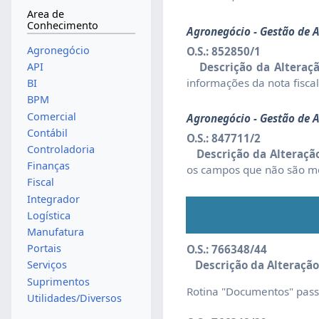
Area de
Conhecimento
Agronegócio - Gestão de 
Agronegócio
O.S.: 852850/1
API
Descrição da Alteraçã
informações da nota fiscal
BI
BPM
Comercial
Agronegócio - Gestão de 
Contábil
O.S.: 847711/2
Controladoria
Descrição da Alteração
Finanças
os campos que não são mo
Fiscal
Integrador
Logística
Manufatura
Portais
O.S.: 766348/44
Descrição da Alteração
Serviços
Suprimentos
Rotina "Documentos" pass
Utilidades/Diversos