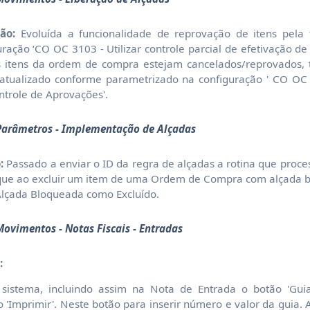
ão:
Evoluída a funcionalidade de reprovação de itens pela 
ração ‘CO OC 3103 - Utilizar controle parcial de efetivação de
s itens da ordem de compra estejam cancelados/reprovados, 
a atualizado conforme parametrizado na configuração ' CO OC
trole de Aprovações'.
Parâmetros - Implementação de Alçadas
:
Passado a enviar o ID da regra de alçadas a rotina que proce
r que ao excluir um item de uma Ordem de Compra com alçada b
Alçada Bloqueada como Excluído.
ovimentos - Notas Fiscais - Entradas
:
 sistema, incluindo assim na Nota de Entrada o botão 'Gu
 'Imprimir'. Neste botão para inserir número e valor da guia. A