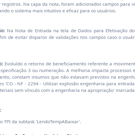
uir registros. Na capa da nota, foram adicionados campos para v
ndo o sistema mais intuitivo e eficaz para os usuários.
ão:
Na Nota de Entrada na tela de Dados para Efetivação d
afim de evitar disparos de validações nos campos caso o usuár
o:
Evoluído o retorno de beneficiamento referente a movimen
, especificação 3 ou numeração. A melhoria impacta processos 
ento, constam insumos que não estavam previstos na engenha
es 'CO - NF - 2294 - Utilizar explosão engenharia para entrad
materiais sem vínculo com a engenharia na apropriação' marcada
:
no TPI da subtask 'LendoTempABaixar'.