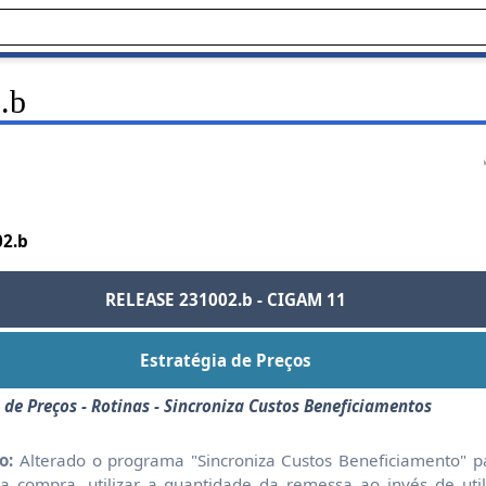
.b
02.b
RELEASE 231002.b - CIGAM 11
Estratégia de Preços
 de Preços - Rotinas - Sincroniza Custos Beneficiamentos
o:
Alterado o programa "Sincroniza Custos Beneficiamento" p
ma compra, utilizar a quantidade da remessa ao invés de uti