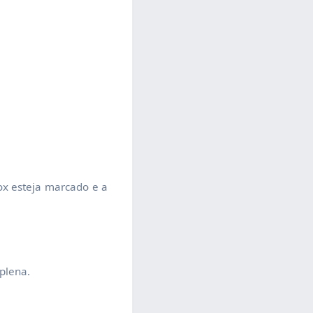
.
ox esteja marcado e a
 plena.