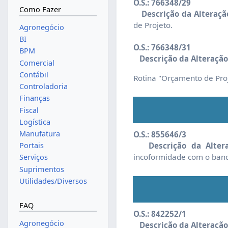
O.S.: 766348/29
Como Fazer
Descrição da Alteraçã
de Projeto.
Agronegócio
BI
O.S.: 766348/31
BPM
Descrição da Alteração
Comercial
Contábil
Rotina "Orçamento de Proj
Controladoria
Finanças
Fiscal
Logística
Manufatura
O.S.: 855646/3
Descrição da Alter
Portais
incoformidade com o banc
Serviços
Suprimentos
Utilidades/Diversos
FAQ
O.S.: 842252/1
Agronegócio
Descrição da Alteração