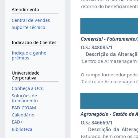
retorno do beneficiament
Atendimento
Central de Vendas
Suporte Técnico
Comercial - Faturamento
Indicacao de Clientes
O.S.: 848085/1
Indique e ganhe
Descrição da Alteraçã
prêmios
'Centro de Armazenagem' e
Universidade
O campo fornecedor pode 
Corporativa
'Centro de Armazenagem' 
Conheça a UCC
Soluções de
treinamento
EAD CIGAM
Agronegócio - Gestão de 
Calendário
EAD+
O.S.: 846669/1
Biblioteca
Descrição da Alteraç
Faturado, bem como os cor