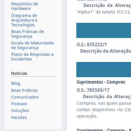
Requisitos de
Descrição da Alteraç
Hardware
"Alpha1" da tabela TCC12
Diagrama de
Arquitetura e
Tecnologias
Boas Práticas de
Segurança
Escala de Maturidade
O.S.: 835222/1
de Segurança
Descrição da Alteração
Plano de Respostas a
Incidentes
Noticias
Suprimentos - Compras
Blog
O.S.: 785565/17
Boas Práticas
Descrição da Alteraç
Comunicados
Compras, nas quais passam
Podcast
contas disponíveis no C
Soluções
operação.
Versões
Suprimentos - Compras - 