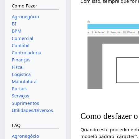
Com isso, sempre que for 
Como Fazer
Agronegócio
BI
BPM
Comercial
Contábil
Controladoria
Finanças
Fiscal
Logística
Manufatura
Portais
Serviços
Suprimentos
Utilidades/Diversos
Como desfazer o
FAQ
Quando este procedimento
Agronegócio
modelo padrão "caracter".