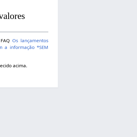
valores
na FAQ
Os lançamentos
com a informação *SEM
necido acima.