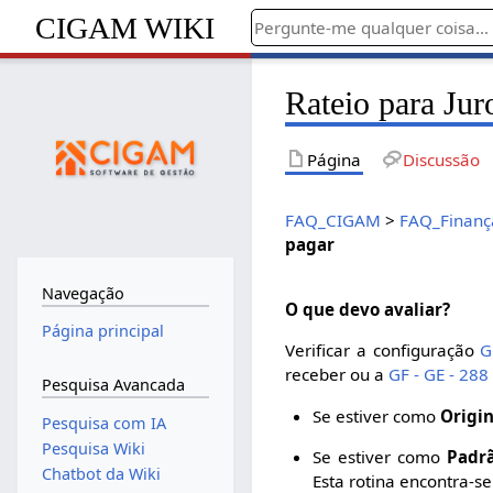
CIGAM WIKI
Rateio para Ju
Página
Discussão
FAQ_CIGAM
>
FAQ_Finanç
pagar
Navegação
O que devo avaliar?
Página principal
Verificar a configuração
G
receber ou a
GF - GE - 288
Pesquisa Avancada
Se estiver como
Origin
Pesquisa com IA
Pesquisa Wiki
Se estiver como
Padr
Chatbot da Wiki
Esta rotina encontra-