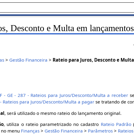
ros, Desconto e Multa em lançamentos
as
>
Gestão Financeira
>
Rateio para Juros, Desconto e Mul
F - GE - 287 - Rateios para Juros/Desconto/Multa a receber
se
 - Rateios para Juros/Desconto/Multa a pagar
se tratando de con
al
, será utilizado o mesmo rateio do lançamento original.
ão
, utiliza o rateio parametrizado no cadastro
Rateio Padrão
(
se no menu
Finanças
>
Gestão Financeira
>
Parâmetros
>
Rateios