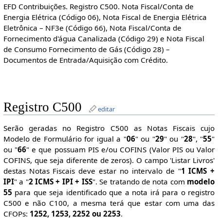
EFD Contribuições. Registro C500. Nota Fiscal/Conta de
Energia Elétrica (Código 06), Nota Fiscal de Energia Elétrica
Eletrônica – NF3e (Código 66), Nota Fiscal/Conta de
Fornecimento d'água Canalizada (Código 29) e Nota Fiscal
de Consumo Fornecimento de Gás (Código 28) –
Documentos de Entrada/Aquisição com Crédito.
Registro C500
editar
Serão geradas no Registro C500 as Notas Fiscais cujo
Modelo de Formulário for igual a "
06
" ou "
29
" ou "
28
", "
55
"
ou "
66
" e que possuam PIS e/ou COFINS (Valor PIS ou Valor
COFINS, que seja diferente de zeros). O campo 'Listar Livros'
destas Notas Fiscais deve estar no intervalo de "
1 ICMS +
IPI
" a "
2 ICMS + IPI + ISS
". Se tratando de nota com
modelo
55
para que seja identificado que a nota irá para o registro
C500 e não C100, a mesma terá que estar com uma das
CFOPs:
1252, 1253, 2252 ou 2253
.