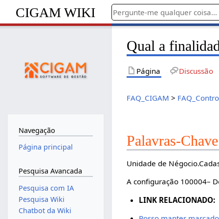
CIGAM WIKI
Qual a finalida
Página
Discussão
FAQ_CIGAM
>
FAQ_Contro
Navegação
Palavras-Chave
Página principal
Unidade de Négocio.Cadas
Pesquisa Avancada
A configuração 100004– De
Pesquisa com IA
Pesquisa Wiki
LINK RELACIONADO:
Chatbot da Wiki
Posso manter marcado