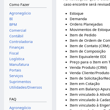
caso encontre será revisad
Como Fazer
Agronegócio
Estoque
Demanda
BI
Ordens Planejadas
BPM
Movimentos de Estoqu
Comercial
Item de Pedido
Contábil
Item de Ordem de Co
Controladoria
Item de Contato (CRM)
Finanças
Item de Composição
Fiscal
Item Equivalente EDI
Logística
Preço para o Item em T
Manufatura
Venda Produto (CRM)
Portais
Venda Cliente/Produto
Serviços
Item de Solicitação/Re
Suprimentos
Item em Cotação
Utilidades/Diversos
Item em Balanço Apur
Item vinculado à Ativi
FAQ
Item vinculado à Cadas
Item vinculado à Enge
Agronegócio