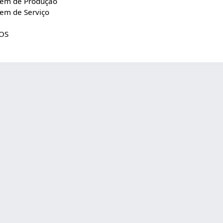
dem de Produção
em de Serviço
 OS