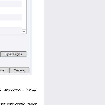
 e #CG06255 - ".Pode
se este configurador,