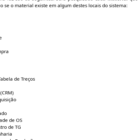
o se o material existe em algum destes locais do sistema:
e
mpra
abela de Treços
 (CRM)
quisição
ado
dade de OS
tro de TG
nharia