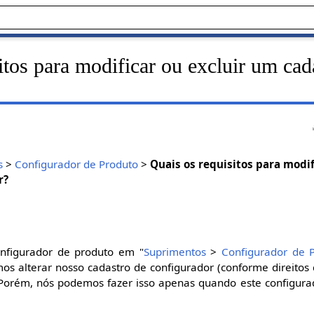
itos para modificar ou excluir um cad
s
>
Configurador de Produto
>
Quais os requisitos para modif
r?
onfigurador de produto em "
Suprimentos
>
Configurador de 
os alterar nosso cadastro de configurador (conforme direitos
 Porém, nós podemos fazer isso apenas quando este configur