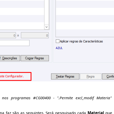
m nos programas #CG00400 - ".Permite excl_modif Materia"
ema faz são as seguintes. Será pesquisado cada
Material
que u