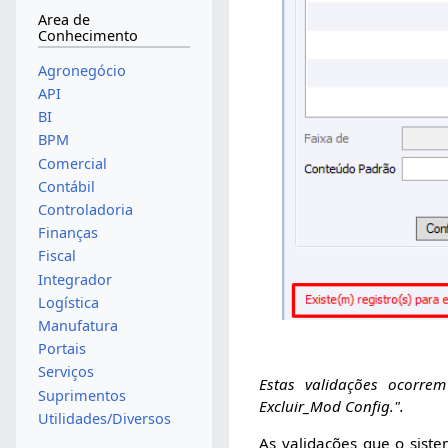
Area de
Conhecimento
Agronegócio
API
BI
BPM
Comercial
Contábil
Controladoria
Finanças
Fiscal
Integrador
Logística
Manufatura
Portais
Serviços
Estas validações ocorre
Suprimentos
Excluir_Mod Config.".
Utilidades/Diversos
As validações que o sist