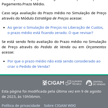
Pagamento.Prazo Médio.
Caso seja avaliação do Prazo médio no Simulação de Preço
através do Módulo
Estratégia de Preços
acesse:
Ao gerar o Simulação de Preços no Liberação de Custos,
o prazo médio está ficando zerado. O que revisar?
Se está sendo feito avaliação do Prazo médio no Simulação
de Preço através do
Pedido de Venda
ou em
Orçamentos
acesse:
Por que o prazo médio não está sendo considerado ao
criar o Pedido de Venda?
Esta página foi modificada pela última vez em 9 de agosto
de 2023, às 10h56min.
Política de privacidade
Sobre CIGAM WIKI