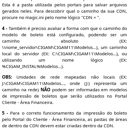
Esta é a pasta utilizada pelos portais para salvar arquivos
gerados neles. Para descobrir qual o caminho da sua CDN,
procure no magic.ini pelo nome lógico "CDN = ".
4 -
Também é preciso avaliar a forma com que o caminho do
modelo de boleto está configurado, podendo ser um
caminho absoluto (EX:
\\nome_servidor\CIGAM\CIGAM11\Modelos...), um caminho
local do servidor (EX: C:\CIGAM\CIGAM11\Modelos...), ou
utilizando um nome lógico (EX:
%CIGAM_INSTAL%Modelos...).
OBS:
Unidades de rede mapeadas não locais (EX:
J:\CIGAM\CIGAM11\Modelos..., onde (J:) representa um
caminho na rede)
NÃO
podem ser informadas em modelos
de impressão de boletos que serão utilizados no Portal
Cliente - Área Financeira.
5 -
Para o correto funcionamento da impressão do boleto
pelo Portal do Cliente - Área Financeira, as pastas de áreas
de dentro da CDN devem estar criadas dentro da CDN.