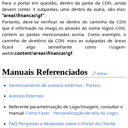
Para o portal em questão, dentro da pasta da CDN, ainda
devem conter 3 subpastas, uma dentro da outra, são elas:
"areas\financas\gf"
.
Portanto, deve-se verificar se dentro do caminho da CDN
que é informado no magic.ini através do nome lógico CDN,
contem as pastas mencionadas acima. Como exemplo, o
caminho de diretório da CDN mais as subpastas de áreas
ficará algo semelhante como \\cigam-
web8\
content\areas\financas\gf
.
Manuais Referenciados
editar
Gerenciamento de acessos externos - Portais
Acessos Externos
Referente parametrização de Logo/Imagem, consultar o
manual
Como Fazer - Personalização de tela no Login
.
FAQ Perguntas e Respostas sobre o Portal do Cliente