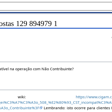
ostas 129 894979 1
atível na operação com Não Contribuinte?
icar wiki:
https://www.cigam.c
_Rejei%C3%A7%C3%A3o_508_%E2%80%93_CST_incompat%C3%A
3o_Contribuinte%3F
Lembrando: isto ocorre para cliente