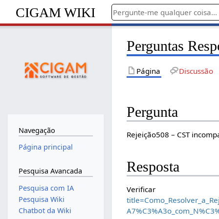
CIGAM WIKI
Perguntas Resp
Página
Discussão
Pergunta
Navegação
Rejeição508 – CST incomp
Página principal
Resposta
Pesquisa Avancada
Pesquisa com IA
Verif
Pesquisa Wiki
title=Como_Resolver_a
Chatbot da Wiki
A7%C3%A3o_com_N%C3%A