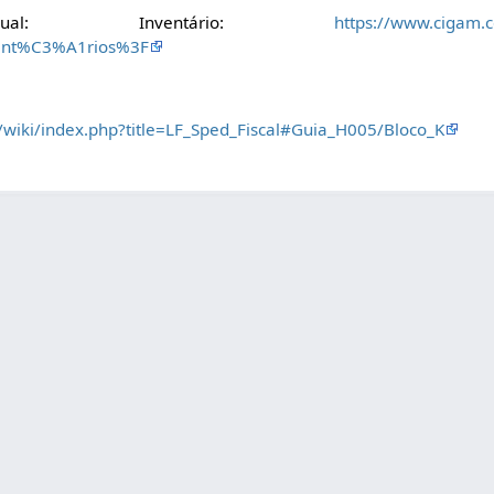
nual: Inventário:
https://www.cigam.c
vent%C3%A1rios%3F
/wiki/index.php?title=LF_Sped_Fiscal#Guia_H005/Bloco_K