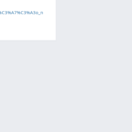
odu%C3%A7%C3%A3o_n