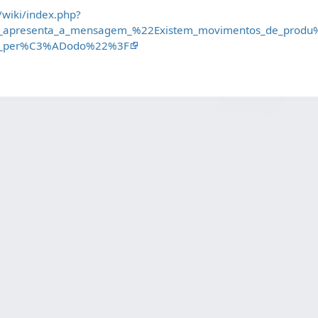
/wiki/index.php?
ndo_apresenta_a_mensagem_%22Existem_movimentos_de_pr
no_per%C3%ADodo%22%3F