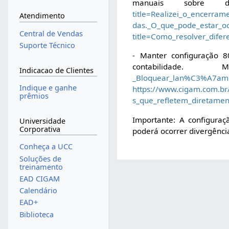
manuais sobre di
title=Realizei_o_encer
Atendimento
das._O_que_pode_estar_o
Central de Vendas
title=Como_resolver_dif
Suporte Técnico
- Manter configuração 
contabilidade
Indicacao de Clientes
_Bloquear_lan%C3%A7ame
Indique e ganhe
https://www.cigam.com.b
prêmios
s_que_refletem_diretame
Importante: A configur
Universidade
Corporativa
poderá ocorrer divergência
Conheça a UCC
Soluções de
treinamento
EAD CIGAM
Calendário
EAD+
Biblioteca