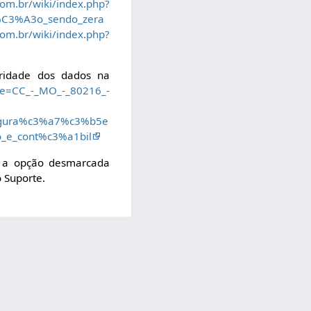
om.br/wiki/index.php?
t%C3%A3o_sendo_zera
om.br/wiki/index.php?
gridade dos dados na
tle=CC_-_MO_-_80216_-
nfigura%c3%a7%c3%b5e
o_e_cont%c3%a1bil
 a opção desmarcada
o Suporte.