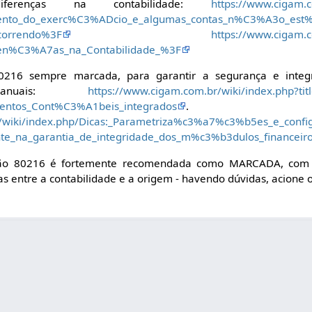
ferenças na contabilidade:
https://www.cigam.c
ramento_do_exerc%C3%ADcio_e_algumas_contas_n%C3%A3o_es
correndo%3F
https://www.cigam.c
eren%C3%A7as_na_Contabilidade_%3F
80216 sempre marcada, para garantir a segurança e inte
. Manuais:
https://www.cigam.com.br/wiki/index.php?ti
ntos_Cont%C3%A1beis_integrados
.
r/wiki/index.php/Dicas:_Parametriza%c3%a7%c3%b5es_e_co
nte_na_garantia_de_integridade_dos_m%c3%b3dulos_financeir
ação 80216 é fortemente recomendada como MARCADA, com
s entre a contabilidade e a origem - havendo dúvidas, acione 