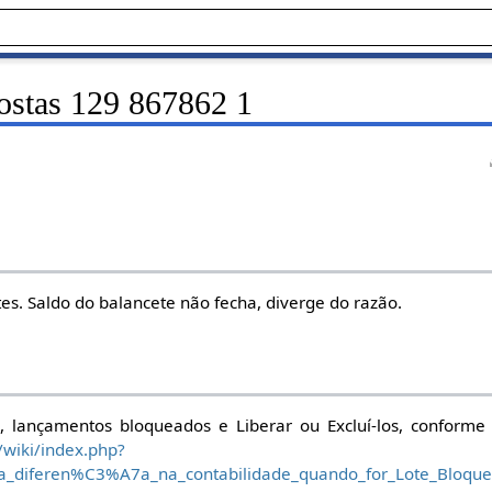
ostas 129 867862 1
es. Saldo do balancete não fecha, diverge do razão.
es, lançamentos bloqueados e Liberar ou Excluí-los, conforme
/wiki/index.php?
uma_diferen%C3%A7a_na_contabilidade_quando_for_Lote_Bloq