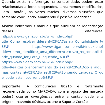
Quando existem diferenças na contabilidade, podem estar
relacionadas a lotes bloqueados, lançamentos modificados,
Fato Contábil, as vezes rateios, diversas situações que
somente conciliando, analisando é possível identificar.
Abaixo indicamos 3 manuais que auxiliam na identificação
dessas diferenças:
https://www.cigam.com.br/wiki/index.php?
title=Como_resolver_diferen%C3%A7as_na_Contabilidade_%
3F
https://www.cigam.com.br/wiki/index.php?
title=Como_identificar_uma_diferen%C3%A7a_na_contabilid
ade_quando_for_Lote_Bloqueado_%3F
https://www.cigam.com.br/wiki/index.php?
title=Realizei_o_encerramento_do_exerc%C3%ADcio_e_algu
mas_contas_n%C3%A3o_est%C3%A3o_sendo_zeradas._O_qu
e_pode_estar_ocorrendo%3F
Importante: A configuração 80216 é fortemente
recomendada como MARCADA, com a opção desmarcada
poderá ocorrer divergências entre a contabilidade e a
origem - havendo dúvidas, acione o Suporte Contábil.