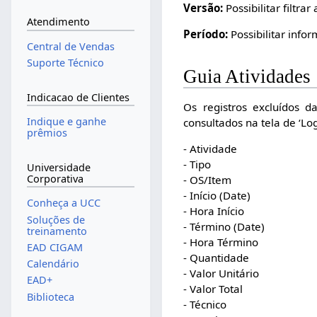
Versão:
Possibilitar filtr
Atendimento
Período:
Possibilitar info
Central de Vendas
Suporte Técnico
Guia Atividades
Indicacao de Clientes
Os registros excluídos d
Indique e ganhe
consultados na tela de ‘Lo
prêmios
- Atividade
- Tipo
Universidade
Corporativa
- OS/Item
- Início (Date)
Conheça a UCC
- Hora Início
Soluções de
- Término (Date)
treinamento
- Hora Término
EAD CIGAM
- Quantidade
Calendário
- Valor Unitário
EAD+
- Valor Total
Biblioteca
- Técnico