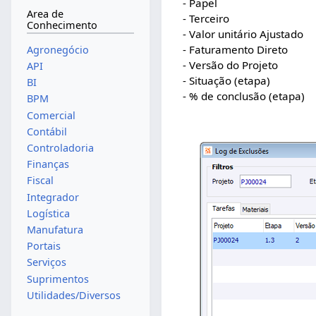
- Papel
Area de
- Terceiro
Conhecimento
- Valor unitário Ajustado
- Faturamento Direto
Agronegócio
- Versão do Projeto
API
- Situação (etapa)
BI
- % de conclusão (etapa)
BPM
Comercial
Contábil
Controladoria
Finanças
Fiscal
Integrador
Logística
Manufatura
Portais
Serviços
Suprimentos
Utilidades/Diversos