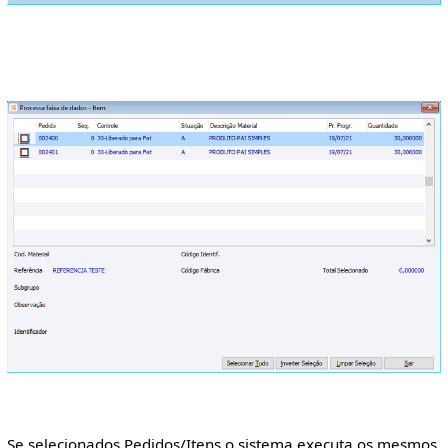
Se selecionados Pedidos/Itens o sistema executa os mesmos