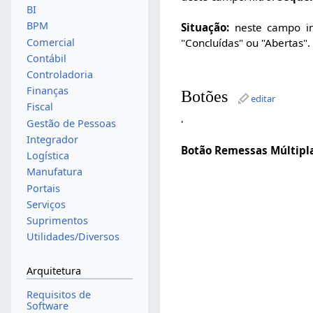
BI
BPM
Situação:
neste campo in
"Concluídas" ou "Abertas".
Comercial
Contábil
Controladoria
Finanças
Botões
editar
Fiscal
Gestão de Pessoas
'
Integrador
Botão Remessas Múltipla
Logística
Manufatura
Portais
Serviços
Suprimentos
Utilidades/Diversos
Arquitetura
Requisitos de
Software