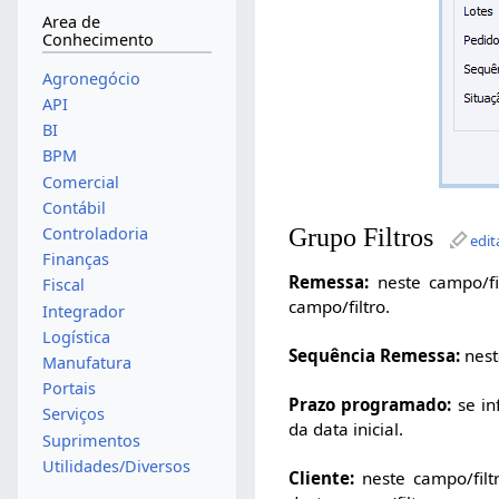
Area de
Conhecimento
Agronegócio
API
BI
BPM
Comercial
Contábil
Grupo Filtros
Controladoria
edit
Finanças
Remessa:
neste campo/fi
Fiscal
campo/filtro.
Integrador
Logística
Sequência Remessa:
nest
Manufatura
Portais
Prazo programado:
se in
Serviços
da data inicial.
Suprimentos
Utilidades/Diversos
Cliente:
neste campo/filtr