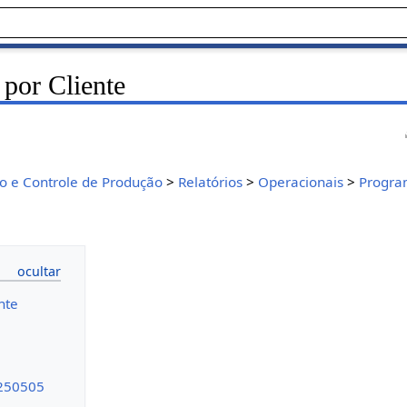
por Cliente
 e Controle de Produção
>
Relatórios
>
Operacionais
>
Progra
nte
250505