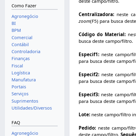
deste campo/filtro.
Como Fazer
Centralizadora:
neste cam
Agronegócio
zoom
(F5) para busca deste
BI
BPM
Código do Material:
nest
Comercial
busca deste campo/filtro.
Contábil
Controladoria
Especif1:
neste campo/filt
Finanças
para busca deste campo/fil
Fiscal
Logística
Especif2:
neste campo/filt
Manufatura
para busca deste campo/fil
Portais
Serviços
Especif3:
neste campo/filt
para busca deste campo/fil
Suprimentos
Utilidades/Diversos
Lote:
neste campo/filtro in
FAQ
Pedido:
neste campo/filtr
Agronegócio
deste campo/filtro.
Sequên