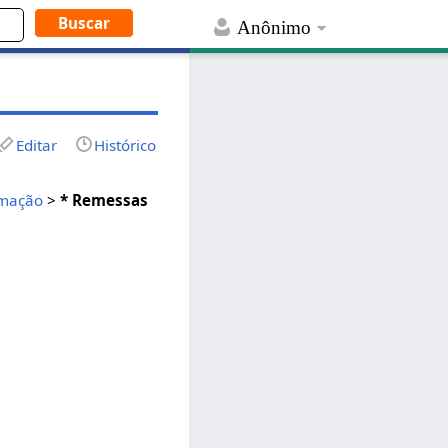
Anônimo
Editar
Histórico
mação
>
* Remessas