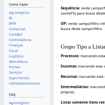
Como Fazer
Sequência:
neste campo/fil
Agronegócio
zoom
(F5) para busca deste
BI
OP:
neste campo/filtro in
BPM
busca deste campo/filtro.
Comercial
Contábil
Controladoria
Finanças
Grupo Tipo a Lista
Fiscal
Processos:
marcando esta 
Logística
Manufatura
Insumos:
marcando esta op
Portais
Serviços
Recursos:
marcando esta o
Suprimentos
Utilidades/Diversos
Intermediários:
marcando 
própria).
FAQ
Listar somente itens res
Agronegócio