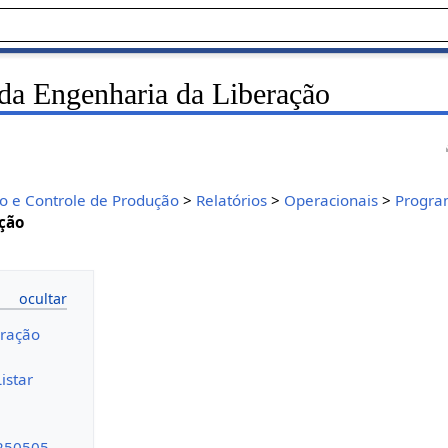
da Engenharia da Liberação
 e Controle de Produção
>
Relatórios
>
Operacionais
>
Progra
ção
eração
istar
250505