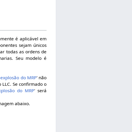
omente é aplicável em
onentes sejam únicos
ar todas as ordens de
harias. Seu modelo é
a explosão do MRP
' não
o LLC. Se confirmado o
explosão do MRP
' será
imagem abaixo.