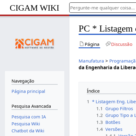
CIGAM WIKI
PC * Listagem 
Página
Discussão
Manufatura
>
Programação
da Engenharia da Libera
Navegação
Índice
Página principal
1
* Listagem Eng. Lib
Pesquisa Avancada
1.1
Grupo Filtros
1.2
Grupo Tipo a L
Pesquisa com IA
1.3
Botões
Pesquisa Wiki
1.4
Versões
Chatbot da Wiki
1.4.1
Versão 