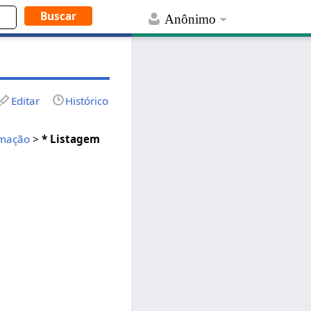
Anônimo
Editar
Histórico
mação
>
* Listagem