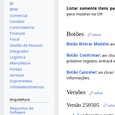
BI
Listar somente itens p
BPM
para mostrar na OP.
Comercial
Contábil
Controladoria
Botões
Finanças
editar
Fiscal
Botão Alterar Modelo
:
ao 
Gestão de Pessoas
Integrador
Botão Confirmar
:
ao clic
Logística
próximo registro, entrará 
Manufatura
Portais
Botão Cancelar
:
ao clicar
Serviços
informações.
Suprimentos
Utilidades/Diversos
Versões
editar
Arquitetura
Versão 250505
edit
Requisitos de
Software
↑
>Liberado a parti